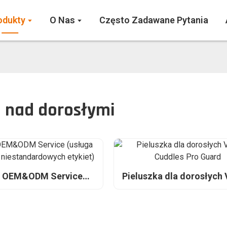
odukty
O Nas
Często Zadawane Pytania
 nad dorosłymi
n OEM&ODM Service
Pieluszka dla dorosłych
sługa tworzenia
Cuddles Pro Guar
ndardowych etykiet)