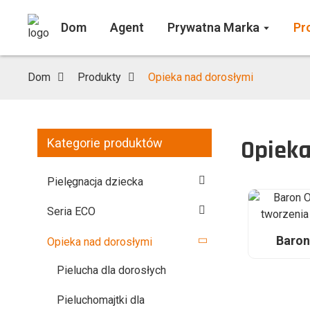
Dom
Agent
Prywatna Marka
Pr
Dom
Produkty
Opieka nad dorosłymi
Opieka
Kategorie produktów
Pielęgnacja dziecka
Seria ECO
Baro
Opieka nad dorosłymi
(u
niesta
Pielucha dla dorosłych
Pieluchomajtki dla