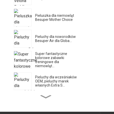
Pieluszka dla niemowląt
Besuper Mother Choice
Pieluchy dla noworodków
Besuper Air dla Globa...
Super fantastyczne
kolorowe zabawki
treningowe dla
niemowląt...
Pieluchy dla wcześniaków
OEM, pieluchy marek
własnych Extra S...
Besuper Bamboo Planet
Eco Chusteczki nawilżane
do szkła...