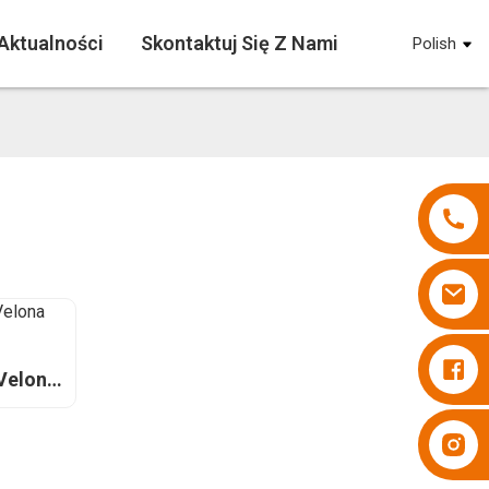
Aktualności
Skontaktuj Się Z Nami
Polish
Pieluchy Besuper
 Velona
d
Pieluchy Besuper