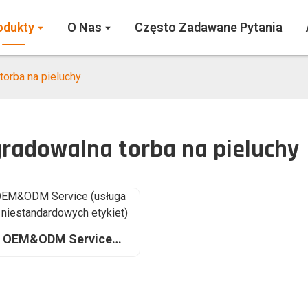
odukty
O Nas
Często Zadawane Pytania
torba na pieluchy
radowalna torba na pieluchy
n OEM&ODM Service
sługa tworzenia
ndardowych etykiet)