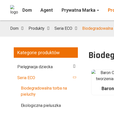
Dom
Agent
Prywatna Marka
Pr
Dom
Produkty
Seria ECO
Biodegradowalna 
Biodeg
Kategorie produktów
Pielęgnacja dziecka
Seria ECO
Baro
Biodegradowalna torba na
(u
pieluchy
niesta
Ekologiczna pieluszka