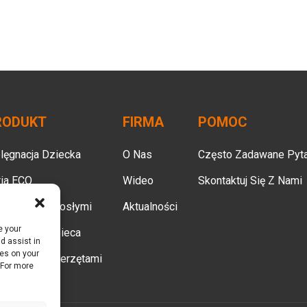
RODUKT
FIRMA
POMOC
lęgnacja Dziecka
O Nas
Często Zadawane Pyta
ia ECO
Wideo
Skontaktuj Się Z Nami
ieka Nad Dorosłymi
Aktualności
e your
lęgnacja Kobieca
d assist in
ies on your
eka Nad Zwierzętami
 For more