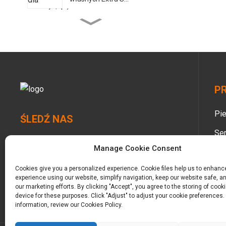
Besuper Bamboo Planet
Eco Chusteczki nawilżane
do szkła...
Pieluchy Besuper Bamboo
Planet dla dzieci Glob...
P
Bamboo Planet
Pie
Bambusowe
ŚLEDŹ NAS
pieluchomajtki dla
niemowląt...
Ser
Manage Cookie Consent
Op
Besuper Eco Bamboo
Baby Pull-ups dla Global...
Cookies give you a personalized experience. Cookie files help us to enhanc
Pie
experience using our website, simplify navigation, keep our website safe, an
our marketing efforts. By clicking "Accept", you agree to the storing of cook
Opi
device for these purposes. Click "Adjust" to adjust your cookie preferences.
information, review our Cookies Policy.