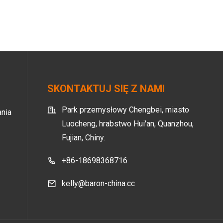
SKONTAKTUJ SIĘ Z NAMI
Park przemysłowy Chengbei, miasto
nia
Luocheng, hrabstwo Hui'an, Quanzhou,
Fujian, Chiny.
+86-18698368716
kelly@baron-china.cc