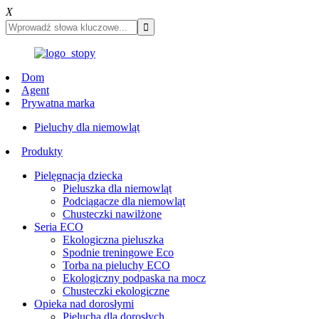
X
Dom
Agent
Prywatna marka
Pieluchy dla niemowląt
Produkty
Pielęgnacja dziecka
Pieluszka dla niemowląt
Podciągacze dla niemowląt
Chusteczki nawilżone
Seria ECO
Ekologiczna pieluszka
Spodnie treningowe Eco
Torba na pieluchy ECO
Ekologiczny podpaska na mocz
Chusteczki ekologiczne
Opieka nad dorosłymi
Pielucha dla dorosłych