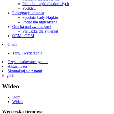
Pieluchomajtki dla dorosłych
Podkład
Pielęgnacja kobieca
Spodnie Lady Napkin
Podpaska higieniczna
Opieka nad zwierzętami
Pieluszka dla zwierząt
OEM i ODM
O nas
Targi i wydarzenia
Często zadawane pytania
Aktualności
Skontaktuj się z nami
English
Wideo
Dom
Wideo
Wycieczka firmowa